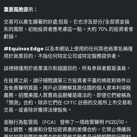
重要風險提示：
交易可以產生顯著的好處;但是，它也涉及部分/全部資金損
失的風險，初始投資者應考慮這一點。大約 70% 的投資者會
虧損。
#Equinox Edge
以及本網站上使用的任何其他商業名稱僅
用於商業目的，不指任何特定公司或特定服務提供者。
該視頻僅用於商業演示和插圖目的，所有參與者都是演員。
在投資之前，請仔細閱讀第三方投資者平臺的條款和條件以
及免責聲明頁面。用戶必須瞭解其居住國的個人資本利得稅
義務。招攬美國人買賣商品期權是違法的，即使它們被稱為
「預測」合約，除非它們在 CFTC 註冊的交易所上市交易和
交易，或者除非獲得法律豁免。
金融行為監管局 （FCA） 發佈了一項政策聲明 PS20/10，
禁止銷售、推廣和分發加密資產的差價合約。它禁止傳播與
基於加密貨幣的差價合約和其他金融產品分銷相關的行銷材